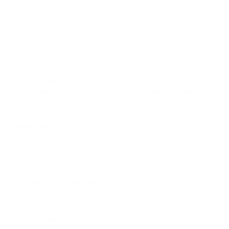
Арт.: PR3030C
Арт.: P13
СТИЛОБАТОВ И КРОВЛИ
цена: 184 ₽
цена: 65 ₽
Мостовые лотки SteeMost
Кровельные лотки SteeRooF
Воронки и трапы
СИСТЕМЫ ГРЯЗЕЗАЩИТЫ
КРЕПЕЖ "КРАБ" ДЛЯ
КРЕПЕЖ "ПЛАНКА" ДЛЯ
Грязезащитные решетки стальные
БЕТОННЫХ ЛОТКОВ
ПОЛИМЕРБЕТОННЫХ
Грязезащитные решетки алюминиевые
ЛОТКОВ
Арт.: K10M8
Грязезащитные ворсовые покрытия
Арт.: M10PB
цена: 184 ₽
цена: 184 ₽
ИЗДЕЛИЯ ИЗ НЕРЖАВЕЮЩЕЙ
СТАЛИ
Линейный водоотвод из нержавеющей стали
Изделия и оборудование по чертежам заказчика
Трапы из нержавеющей стали
Ревизии из нержавеющей стали
НАСАДКА
УСИЛИВАЮЩАЯ
СТАЛЬНАЯ