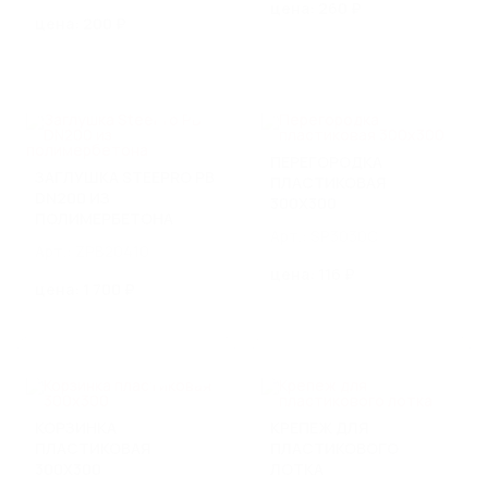
цена: 260 ₽
КАНАЛИЗАЦИОННЫЕ ЛЮКИ
цена: 200 ₽
РЕШЕТЧАТЫЙ НАСТИЛ И
ЛЕСТНИЧНЫЕ СТУПЕНИ
Прессованный оцинкованный решетчатый настил
Прессованные лестничные ступени
ПЕРЕГОРОДКА
ЗАГЛУШКА STEEPRO PB
Сварной оцинкованный решетчатый настил
ПЛАСТИКОВАЯ
DN200 ИЗ
300Х300
Сварные лестничные ступени
ПОЛИМЕРБЕТОНА
Арт.: SP3030C
Еще 1
Арт.: ZPB20410
цена: 116 ₽
цена: 1 700 ₽
МАТЕРИАЛЫ ДЛЯ
БЛАГОУСТРОЙСТВА
Стальные бордюры
Пластиковые бордюры
Газонные решетки
Парковая мебель из архитектурного бетона
КОРЗИНКА
КРЕПЕЖ ДЛЯ
ПЛАСТИКОВАЯ
ПЛАСТИКОВОГО
300Х300
ЛОТКА
ВОДООТВОД С МОСТОВ,