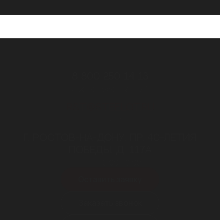
8 800 250 14 13
Звонок бесплатный
RST@STEELOT.RU
почта
Г. РОСТОВ-НА-ДОНУ, ПР. 40-ЛЕТИЯ
ПОБЕДЫ, Д. 117А
пн-пт 9.00-18.00
Оставить заявку
Заказать звонок