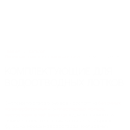
8 800 250 14 13
rst@steelot.ru
0
0
Каталог
Главная
Каталог
Линейный поверхностный водоотвод
Комплектующие
ЛИНЕЙНЫЙ ПОВЕРХНОСТНЫЙ
КОМПЛЕКТУЮЩИЕ ДЛЯ
ВОДООТВОД
ВОДООТВОДНЫХ ЛОТКОВ
Пластиковые водоотводные лотки
Бетонные водоотводные лотки
Полимербетонные водоотводные лотки
Системы по отведению воды состоят из
бетонных
,
Пескоуловители
полимербетонных
или
пластиковых лотков
,
Еще 6
пескоуловителей
,
решеток
и других элементов.
Помимо основных составляющих для сборки и
функционирования водоотвода необходимы
СИСТЕМЫ ТОЧЕЧНОГО