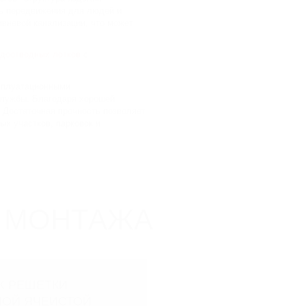
Класс нагрузки
ть передвижения для людей и
ивневой канализации, что может
доотводных лотков
с
сплуатационными
службы. Благодаря хорошей
. Достаточная прочность позволяет
х участков, парковок и
 МОНТАЖА
Ж РЕШЕТКИ
НОЙ ЯЧЕИСТОЙ