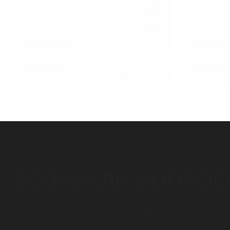
Высота
55
Высота
Вес
0.94
Вес
Класс нагрузки
C250
Класс нагр
ЦЕНА: 520 ₽
ЦЕНА: 58
В наличии
В наличи
1
ВОЗНИКЛИ ВОПРО
ЗАКАЖИТЕ БЕСПЛАТНУЮ КОНСУЛЬТАЦИЮ!