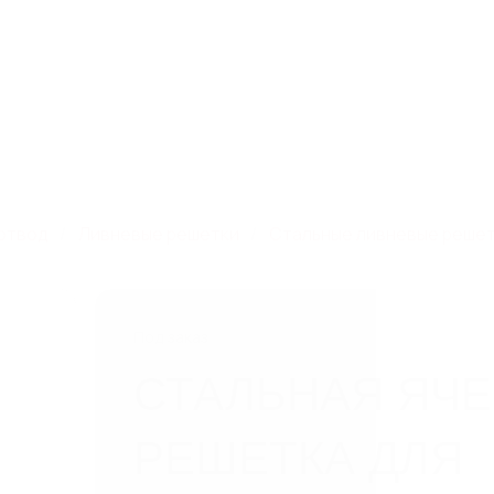
. 40-летия Победы,
8 800 250 14 13
Скачат
rst@steelot.ru
Компания
Новинки
Новости
Дилерам
Проек
отвод
Ливневые решетки
Стальные ливневые реше
Под заказ
СТАЛЬНАЯ ЯЧ
РЕШЕТКА ДЛЯ