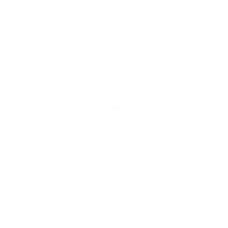
Производство систем
г. Ростов-на-Дону, пр
поверхностного водоотвода
д. 117А
Каталог
Главная
Каталог
Линейный поверхностный водо
Решетка стальная ячеистая SteeStart DN100, кл. B125