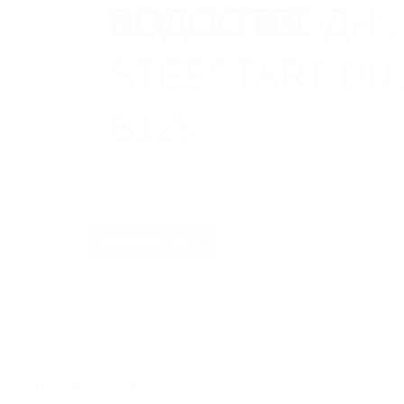
ВОДООТВОДНО
STEESTART DN1
B125
Технические характеристики
Ширина гидр. сечения
Оставить заявку
Длина
Ширина
ХАРАКТЕРИСТИКИ
Высота
Вес
 способностью, а поэтому не
егов. Структура изделия