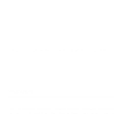
ОПИСАНИЕ
Ячеистая решетка ливневая стальная обладает хорошей пропускной
допускает скопления воды при сильном ливне или резком таянии сн