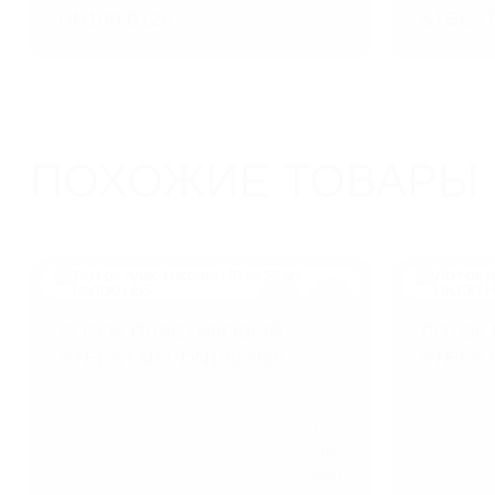
DN100 B125
STEEST
ПОХОЖИЕ ТОВАРЫ
ЛОТОК ПЛАСТИКОВЫЙ
ЛОТОК
STEESTART DN100 H55
STEEST
Арт.: P1055C
Арт.: P10
Ширина гидр. сечения
DN 100
Ширина гид
Ширина
146
Ширина
Длина
1000
Длина