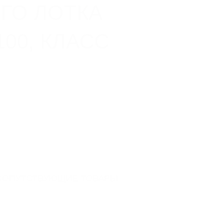
ГО ЛОТКА
00, КЛАСС
DN 100
1000
136
СОПУТСТВУЮЩИЕ ТОВАРЫ
20
3.5