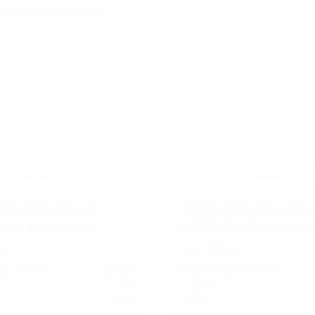
ART DN100 B125
 ПЛАСТИКОВЫЙ
ЛОТОК ПЛАСТИКОВ
ART DN100 H80
STEESTART DN100 H
80C
Арт.: P1012C
р. сечения
DN 100
Ширина гидр. сечения
146
Ширина
1000
Длина