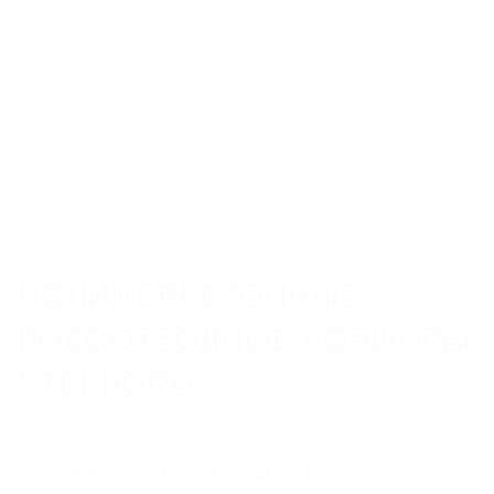
8 800 250 14 13
rst@steelot.ru
0
0
Каталог
Главная
Каталог
Линейный поверхностный водоотвод
Полимербетонные водоотводные бордюры SteeBord
ЛИНЕЙНЫЙ ПОВЕРХНОСТНЫЙ
ПОЛИМЕРБЕТОННЫЕ
ВОДООТВОД
Пластиковые водоотводные лотки
ВОДООТВОДНЫЕ БОРДЮРЫ
Бетонные водоотводные лотки
Полимербетонные водоотводные лотки
STEEBORD
Пескоуловители
Еще 6
ВОДООТВОДНЫЕ БОРДЮРЫ
СИСТЕМЫ ТОЧЕЧНОГО