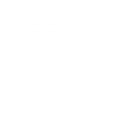
ВОДООТВОДА
Пластиковый дождеприемник
Бетонные дождеприемники
ПОЛИМЕРБЕТОННЫЕ
ПЕСКОУЛОВИТЕЛИ
ДОЖДЕПРИЕМНЫЕ РЕШЕТКИ
Водоотводный бордюр из полимербетона – это универсальное
ЛОКАЛЬНЫЕ ОЧИСТНЫЕ
решение для систем водоотведения. Бордюр для отведения
СООРУЖЕНИЯ, НАСОСНЫЕ
сточных вод сочетает в себе две функции: кроме того, что это
бордюр, это ещё и канал для водоотведения.
СТАНЦИИ, ЕМКОСТИ И
РЕЗЕРВУАРЫ
Данная конструкция позволяет
эффективно собирать воду и при
этом не применять
чугунные
и
металлические решетки
, сделать
Насосные станции (КНС, ПНС, СПД) Steelot ПРО
систему скрытой.
Локальные очистные сооружения (ЛОС) Steelot
Читать полностью
ПРО
Для эксплуатации предусмотрено применения специального
Емкости и резервуары Steelot ПРО
пескоуловителя SteeBord уникальной конструкции с
Емкости стальные спиральновитые оцинкованные
Ширина
Высота
Длина
открывающейся полимербетонной решеткой.
STEELOT SPIREL®
Класс нагрузки
Вес