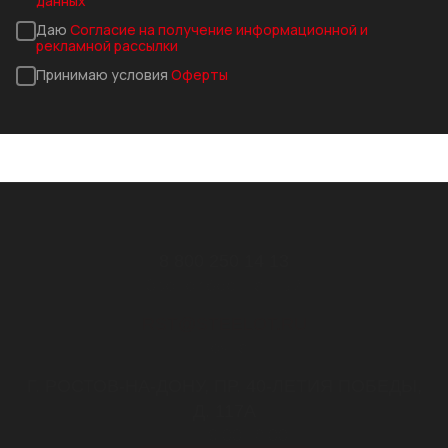
данных
Даю
Согласие на получение информационной и
рекламной рассылки
Принимаю условия
Оферты
8 800 250 14 13
Звонок бесплатный
RST@STEELOT.RU
почта
Г. РОСТОВ-НА-ДОНУ, ПР. 40-ЛЕТИЯ ПОБЕДЫ,
Д. 117А
пн-пт 9.00-18.00