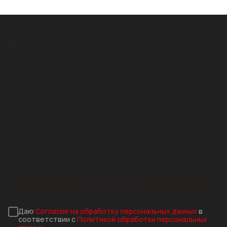
788 МЕТРОВ ЛОТКОВ
В ЖК "ЮЖНОПОРТОВАЯ" (Г.
"ЯБЛОНЕВЫХ САДОВ" В
STEEPRO ДЛЯ СТАНЦИЙ
МОСКВА)
ВОРОНЕЖЕ ОТ СТИЛОТ
МЕТРО В АЛМАТЫ
ВОЗНИКЛИ ВОПРОСЫ?
ЗАКАЖИТЕ БЕСПЛАТНУЮ КОНСУЛЬТАЦИЮ!
Заказать звонок
Даю
Согласие на обработку персональных данных
в
соответствии с
Политикой обработки персональных