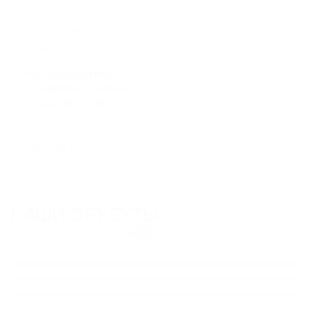
ПЕСКОУЛОВИТЕЛЬ
ПОЛИМЕРБЕТОННЫЙ
STEEBORD DN100
(НИЖНЯЯ ЧАСТЬ)
Арт.: PBBP10/2
цена: По запросу
НАШИ ОБЪЕКТЫ
СМОТРЕТЬ ВСЕ ОБЪЕКТЫ
КОМПЛЕКСНОЕ
СИСТЕМА ВОДООТВЕДЕНИЯ
ВОДООТВЕДЕНИЕ ДЛЯ